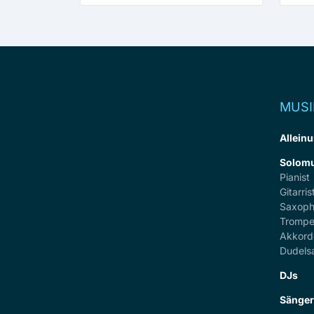
MUSI
Alleinu
Solomu
Pianist
Gitarris
Saxoph
Trompe
Akkord
Dudels
DJs
Sänge