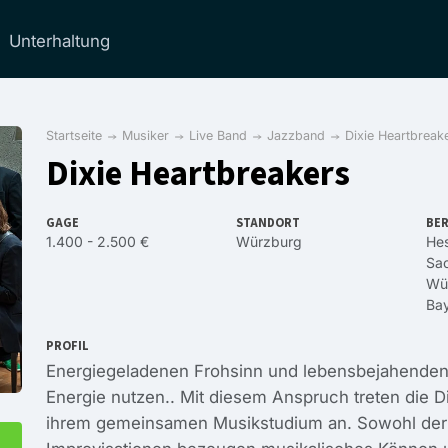
Unterhaltung
Startseite
Musiker
Live Band
Jazzband
Dixie Heartbreak
Dixie Heartbreakers
GAGE
STANDORT
BER
1.400 - 2.500 €
Würzburg
He
Sa
Wü
Ba
PROFIL
Energiegeladenen Frohsinn und lebensbejahenden
Energie nutzen.. Mit diesem Anspruch treten die D
ihrem gemeinsamen Musikstudium an. Sowohl der 