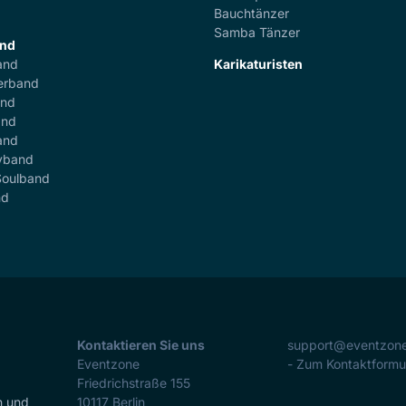
Bauchtänzer
Samba Tänzer
and
and
Karikaturisten
erband
and
and
and
yband
Soulband
nd
Kontaktieren Sie uns
support@eventzon
Eventzone
- Zum Kontaktformu
Friedrichstraße 155
n und
10117
Berlin