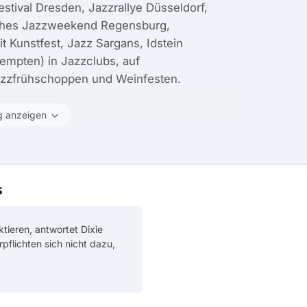
festival Dresden, Jazzrallye Düsseldorf,
sches Jazzweekend Regensburg,
eit Kunstfest, Jazz Sargans, Idstein
Kempten) in Jazzclubs, auf
azzfrühschoppen und Weinfesten.
g anzeigen
s
tieren, antwortet Dixie
erpflichten sich nicht dazu,