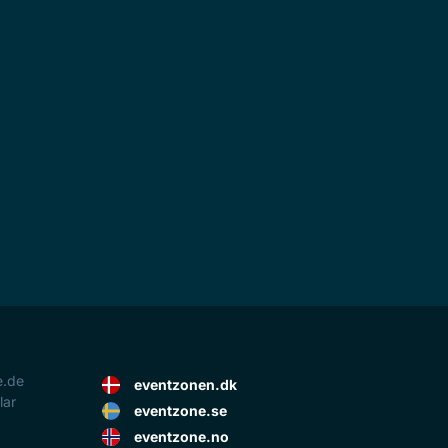
e.de
eventzonen.dk
lar
eventzone.se
eventzone.no