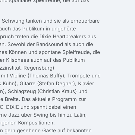
nd spontane Spielfreude, die auf das
 Schwung tanken und sie als erneuerbare
 auch das Publikum in ungehörte
ruch treten die Dixie Heartbreakers aus
n. Sowohl der Bandsound als auch die
hes Können und spontane Spielfreude, die
ner Klischees auch auf das Publikum
zzinstitut, Regensburg)
 mit Violine (Thomas Buffy), Trompete und
 Kuhn), Gitarre (Stefan Degner), Klavier
, Schlagzeug (Christian Kraus) und
e Breite. Das aktuelle Programm zur
EO-DIXIE und spannt dabei einen
me Jazz über Swing bis hin zu Latin,
eigenen Kompositionen.
ren gern gesehene Gäste auf bekannten