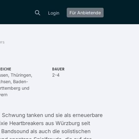
Für Anbietende
Login
ers
EICHE
DAUER
ssen
,
Thüringen
,
2-4
chsen
,
Baden-
rttemberg
und
yern
 Schwung tanken und sie als erneuerbare
ixie Heartbreakers aus Würzburg seit
Bandsound als auch die solistischen