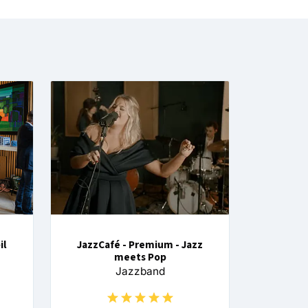
il
JazzCafé - Premium - Jazz
meets Pop
Jazzband