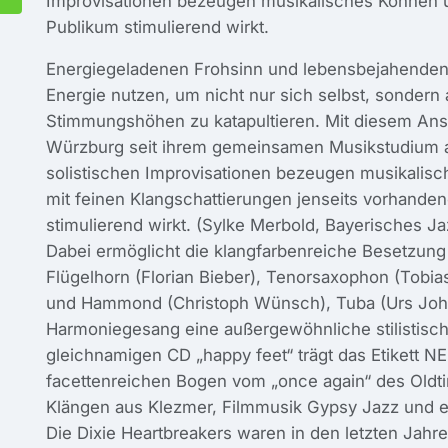
Improvisationen bezeugen musikalisches Können u
Publikum stimulierend wirkt.
Energiegeladenen Frohsinn und lebensbejahenden
Energie nutzen, um nicht nur sich selbst, sondern
Stimmungshöhen zu katapultieren. Mit diesem Ansp
Würzburg seit ihrem gemeinsamen Musikstudium a
solistischen Improvisationen bezeugen musikalisc
mit feinen Klangschattierungen jenseits vorhande
stimulierend wirkt. (Sylke Merbold, Bayerisches Ja
Dabei ermöglicht die klangfarbenreiche Besetzung
Flügelhorn (Florian Bieber), Tenorsaxophon (Tobias
und Hammond (Christoph Wünsch), Tuba (Urs John)
Harmoniegesang eine außergewöhnliche stilistisch
gleichnamigen CD „happy feet“ trägt das Etikett N
facettenreichen Bogen vom „once again“ des Oldti
Klängen aus Klezmer, Filmmusik Gypsy Jazz und 
Die Dixie Heartbreakers waren in den letzten Jah