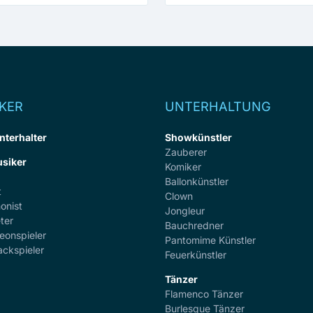
KER
UNTERHALTUNG
nterhalter
Showkünstler
Zauberer
siker
Komiker
Ballonkünstler
t
Clown
onist
Jongleur
ter
Bauchredner
eonspieler
Pantomime Künstler
ackspieler
Feuerkünstler
Tänzer
Flamenco Tänzer
r
Burlesque Tänzer