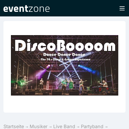
Startseite
Musiker
Live Band
Partyband