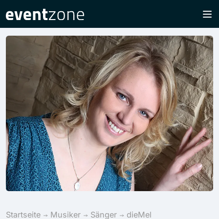
Startseite
Musiker
Sänger
dieMel