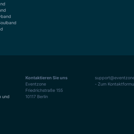
and
and
yband
Soulband
nd
Kontaktieren Sie uns
support@eventzon
Eventzone
- Zum Kontaktformu
Friedrichstraße 155
n und
10117
Berlin