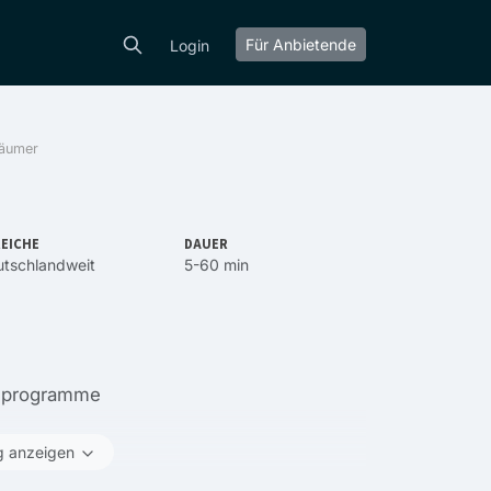
Für Anbietende
Login
räumer
EICHE
DAUER
tschlandweit
5-60 min
enprogramme
g anzeigen