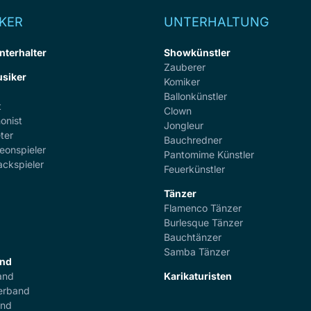
KER
UNTERHALTUNG
nterhalter
Showkünstler
Zauberer
siker
Komiker
Ballonkünstler
t
Clown
onist
Jongleur
ter
Bauchredner
eonspieler
Pantomime Künstler
ackspieler
Feuerkünstler
Tänzer
Flamenco Tänzer
r
Burlesque Tänzer
Bauchtänzer
Samba Tänzer
and
and
Karikaturisten
erband
and