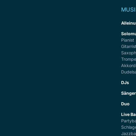
MUSI
Alleinu
Solomu
Pianist
Gitarris
Saxoph
Trompe
Akkord
Dudels
DJs
Sänge
Duo
Live B
Partyb
Schlag
Jazzb