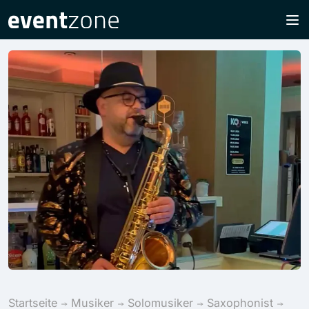
Startseite
Musiker
Solomusiker
Saxophonist