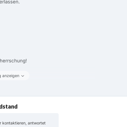
verlassen.
eherrschung!
g anzeigen
ndstand
 kontaktieren, antwortet