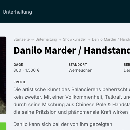
Unterhaltung
Startseite
Unterhaltung
Showkünstler
Danilo Marder / Hand
Danilo Marder / Handstan
GAGE
STANDORT
BER
800 - 1.500 €
Werneuchen
Deu
PROFIL
Die artistische Kunst des Balancierens beherrscht 
kein zweiter. Mit einer Vollkommenheit, Tatkraft u
durch seine Mischung aus Chinese Pole & Handstand
die seine Präzision und phänomenale Kraft wirken 
Danilo kann sich bei der von ihm gezeigten