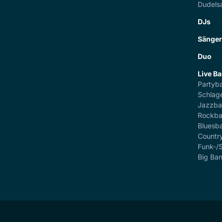
Dudels
DJs
Sänge
Duo
Live B
Partyb
Schlag
Jazzb
Rockb
Bluesb
Countr
Funk-/
Big Ba