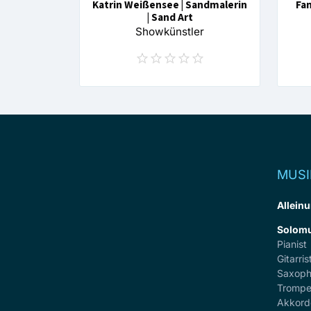
Katrin Weißensee | Sandmalerin
Fam
| Sand Art
Showkünstler
MUSI
Alleinu
Solomu
Pianist
Gitarris
Saxoph
Trompe
Akkord