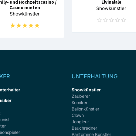
ily- und Hochzeitscasino /
Elvinalale
Casino mieten
Showkünstler
Showkünstler
KER
UNTERHALTUNG
nterhalter
Showkünstler
Zauberer
siker
Komiker
Ballonkünstler
t
Clown
onist
Jongleur
ter
Bauchredner
eonspieler
Pantomime Künstler