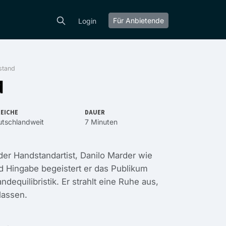
Für Anbietende
Login
stand
d
EICHE
DAUER
tschlandweit
7 Minuten
der Handstandartist, Danilo Marder wie
nd Hingabe begeistert er das Publikum
equilibristik. Er strahlt eine Ruhe aus,
lassen.