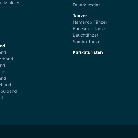
ackspieler
Feuerkünstler
Tänzer
Flamenco Tänzer
r
Burlesque Tänzer
Bauchtänzer
Samba Tänzer
and
and
Karikaturisten
erband
and
and
and
yband
Soulband
nd