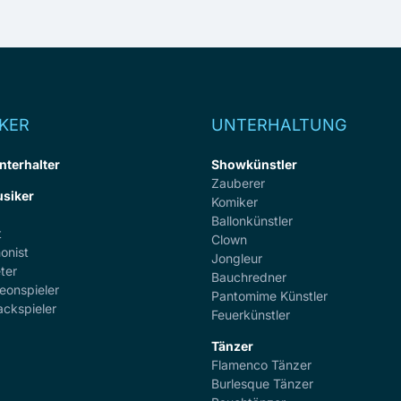
KER
UNTERHALTUNG
nterhalter
Showkünstler
Zauberer
siker
Komiker
Ballonkünstler
t
Clown
onist
Jongleur
ter
Bauchredner
eonspieler
Pantomime Künstler
ackspieler
Feuerkünstler
Tänzer
Flamenco Tänzer
r
Burlesque Tänzer