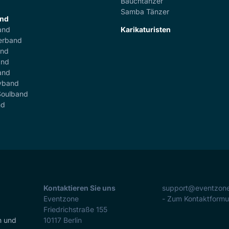
Bauchtänzer
Samba Tänzer
and
and
Karikaturisten
erband
and
and
and
yband
Soulband
nd
Kontaktieren Sie uns
support@eventzon
Eventzone
- Zum Kontaktformu
Friedrichstraße 155
n und
10117
Berlin