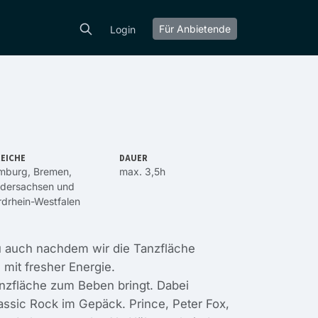
Für Anbietende
Login
EICHE
DAUER
mburg
,
Bremen
,
max. 3,5h
edersachsen
und
drhein-Westfalen
 du auch nachdem wir die Tanzfläche
 mit fresher Energie.
Tanzfläche zum Beben bringt. Dabei
ssic Rock im Gepäck. Prince, Peter Fox,