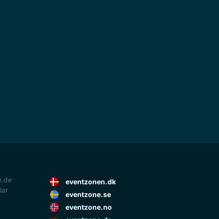
e.de
eventzonen.dk
lar
eventzone.se
eventzone.no