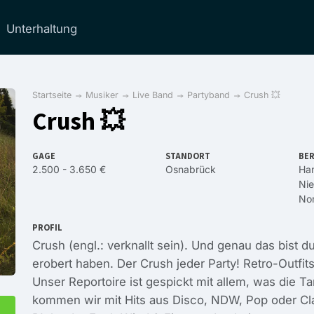
Unterhaltung
Startseite
Musiker
Live Band
Partyband
Crush 💥
Crush 💥
GAGE
STANDORT
BER
2.500 - 3.650 €
Osnabrück
Ha
Ni
Nor
PROFIL
Crush (engl.: verknallt sein). Und genau das bist
erobert haben. Der Crush jeder Party! Retro-Outfits
Unser Reportoire ist gespickt mit allem, was die 
kommen wir mit Hits aus Disco, NDW, Pop oder Cla