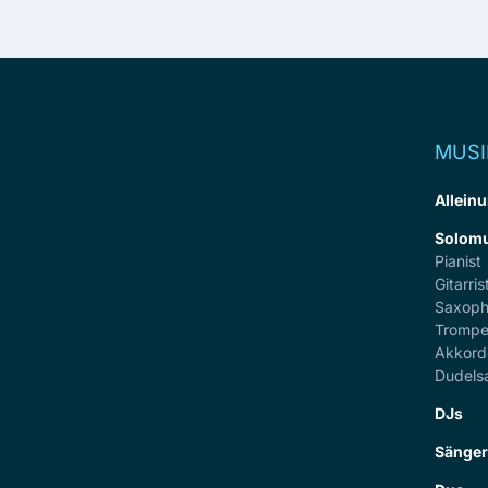
MUSI
Alleinu
Solomu
Pianist
Gitarris
Saxoph
Trompe
Akkord
Dudels
DJs
Sänge