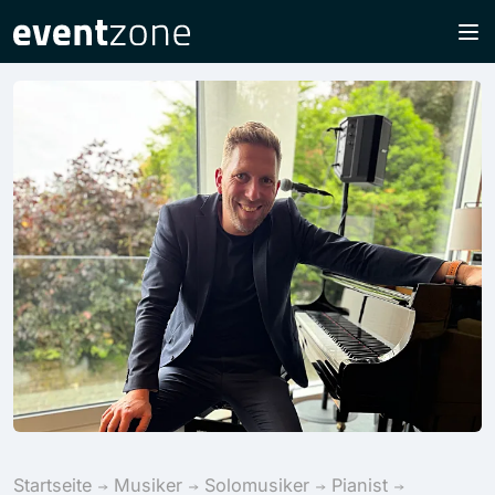
Startseite
Musiker
Solomusiker
Pianist