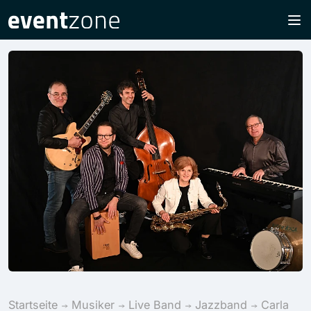
Startseite
Musiker
Live Band
Jazzband
Carla