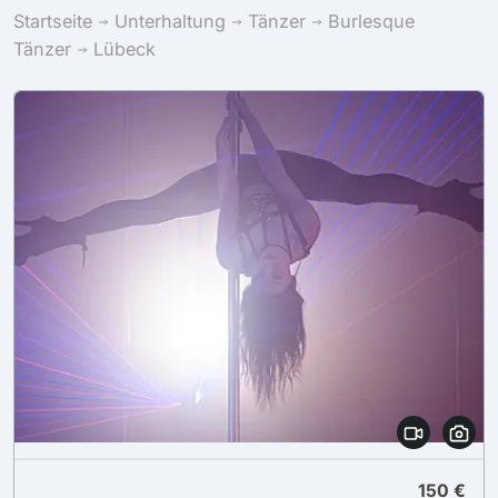
Startseite
Unterhaltung
Tänzer
Burlesque
Tänzer
Lübeck
150 €