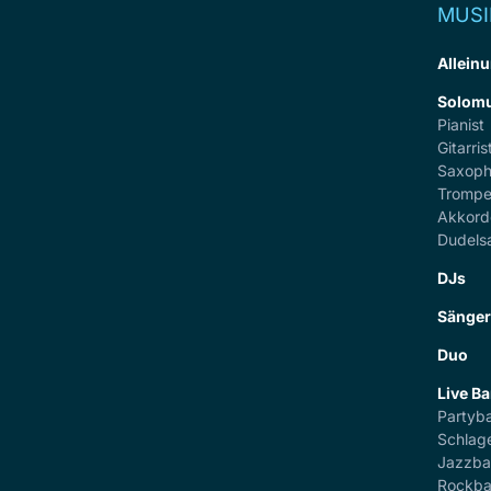
MUSI
Alleinu
Solomu
Pianist
Gitarris
Saxoph
Trompe
Akkord
Dudels
DJs
Sänge
Duo
Live B
Partyb
Schlag
Jazzb
Rockb