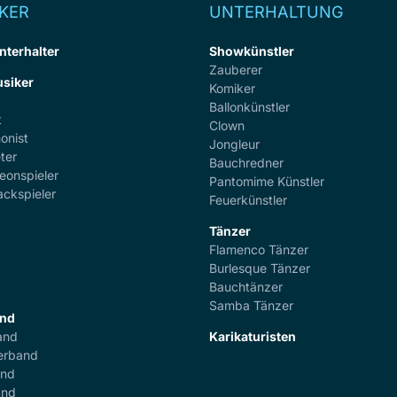
KER
UNTERHALTUNG
nterhalter
Showkünstler
Zauberer
siker
Komiker
Ballonkünstler
t
Clown
onist
Jongleur
ter
Bauchredner
eonspieler
Pantomime Künstler
ackspieler
Feuerkünstler
Tänzer
Flamenco Tänzer
r
Burlesque Tänzer
Bauchtänzer
Samba Tänzer
and
and
Karikaturisten
erband
and
and