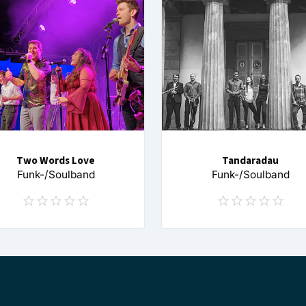
Two Words Love
Tandaradau
Funk-/Soulband
Funk-/Soulband