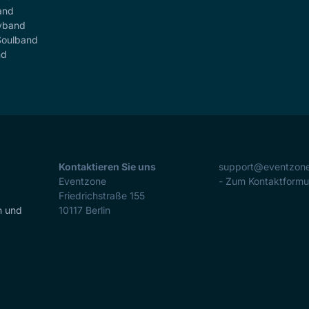
and
yband
Soulband
nd
Kontaktieren Sie uns
support@eventzon
Eventzone
- Zum Kontaktformu
Friedrichstraße 155
n und
10117
Berlin