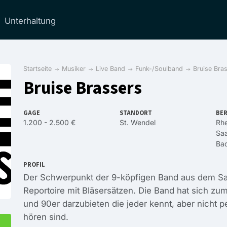
Unterhaltung
Startseite
Musiker
Live Band
Funk-/Soulband
Bruise Bra
Bruise Brassers
GAGE
STANDORT
BER
1.200 - 2.500 €
St. Wendel
Rhe
Saa
Ba
PROFIL
Der Schwerpunkt der 9-köpfigen Band aus dem Sa
Reportoire mit Bläsersätzen. Die Band hat sich zum
und 90er darzubieten die jeder kennt, aber nicht 
hören sind.