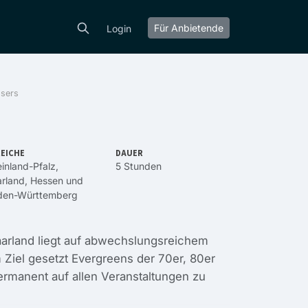
Für Anbietende
Login
ssers
EICHE
DAUER
inland-Pfalz
,
5 Stunden
rland
,
Hessen
und
den-Württemberg
arland liegt auf abwechslungsreichem
 Ziel gesetzt Evergreens der 70er, 80er
permanent auf allen Veranstaltungen zu