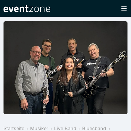
Startseite
Musiker
Live Band
Bluesband