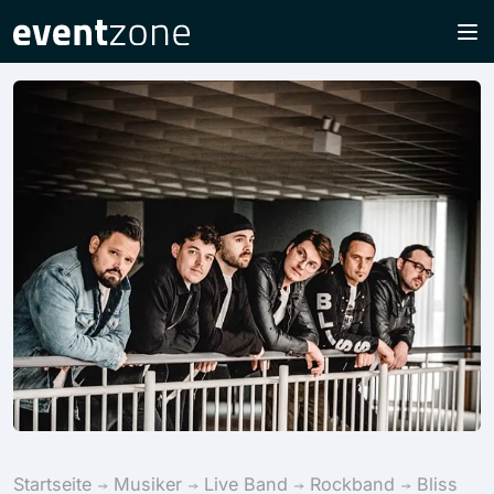
Startseite
Musiker
Live Band
Rockband
Bliss