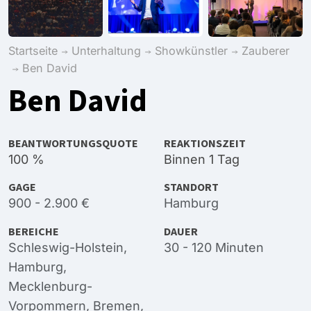
Startseite
Unterhaltung
Showkünstler
Zauberer
Ben David
Ben David
BEANTWORTUNGSQUOTE
REAKTIONSZEIT
100 %
Binnen 1 Tag
GAGE
STANDORT
900 - 2.900 €
Hamburg
BEREICHE
DAUER
Schleswig-Holstein
,
30 - 120 Minuten
Hamburg
,
Mecklenburg-
Vorpommern
,
Bremen
,