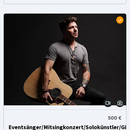
500 €
Eventsänger/Mitsingkonzert/Solokünstler/Gita