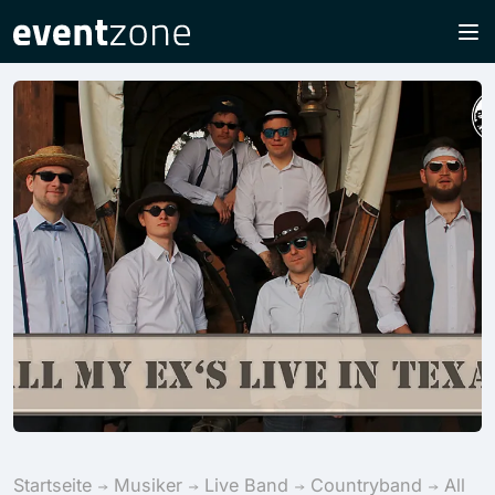
Startseite
Musiker
Live Band
Countryband
All