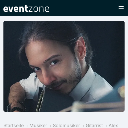
Startseite
Musiker
Solomusiker
Gitarrist
Alex