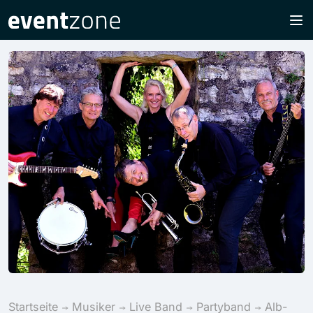
Startseite
Musiker
Live Band
Partyband
Alb-