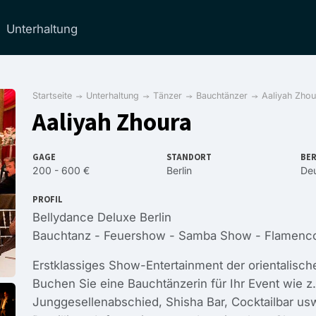
Unterhaltung
Startseite
Unterhaltung
Tänzer
Bauchtänzer
Aaliyah Zhou
Aaliyah Zhoura
GAGE
STANDORT
BER
200 - 600 €
Berlin
Deu
PROFIL
Bellydance Deluxe Berlin
Bauchtanz - Feuershow - Samba Show - Flamenco
Erstklassiges Show-Entertainment der orientalisch
Buchen Sie eine Bauchtänzerin für Ihr Event wie z.
Junggesellenabschied, Shisha Bar, Cocktailbar usw