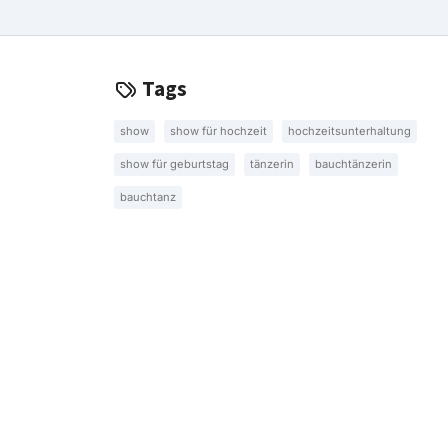
Tags
show
show für hochzeit
hochzeitsunterhaltung
show für geburtstag
tänzerin
bauchtänzerin
bauchtanz