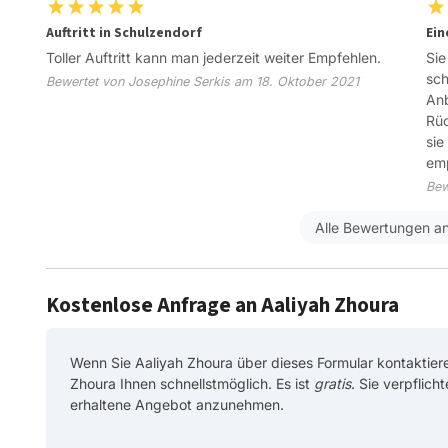
Auftritt in Schulzendorf
Ein
Toller Auftritt kann man jederzeit weiter Empfehlen.
Sie
sch
Bewertet von Josephine Serkis am 18. Oktober 2021
Anb
Rüc
sie
emp
Bew
Alle Bewertungen a
Kostenlose Anfrage an Aaliyah Zhoura
Wenn Sie Aaliyah Zhoura über dieses Formular kontaktiere
Zhoura Ihnen schnellstmöglich. Es ist
gratis
. Sie verpflich
erhaltene Angebot anzunehmen.