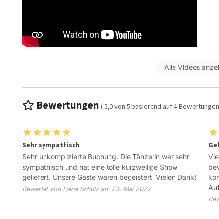
Alle Videos anze
Bewertungen
(
5,0
von
5
basierend auf
4
Bewertungen
Sehr sympathisch
Ge
Sehr unkomplizierte Buchung. Die Tänzerin war sehr
Vie
sympathisch und hat eine tolle kurzweilige Show
bew
geliefert. Unsere Gäste waren begeistert. Vielen Dank!
kon
Auf
Bewertet von Liana Schulz am 23. Mai 2022
Bew