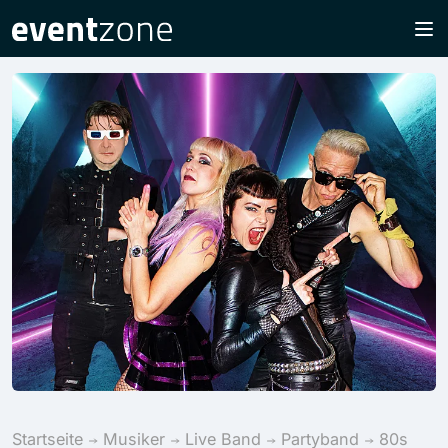
Startseite
Musiker
Live Band
Partyband
80s