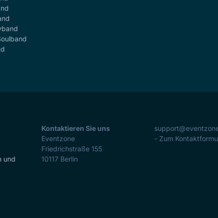
and
and
yband
Soulband
nd
Kontaktieren Sie uns
support@eventzon
Eventzone
- Zum Kontaktformu
Friedrichstraße 155
n und
10117
Berlin