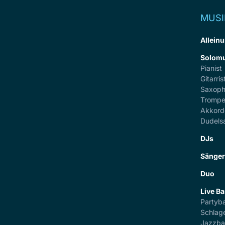
MUSI
Alleinu
Solomu
Pianist
Gitarris
Saxoph
Trompe
Akkord
Dudels
DJs
Sänge
Duo
Live B
Partyb
Schlag
Jazzb