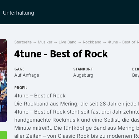
Unterhaltung
Startseite
Musiker
Live Band
Rockband
4tune - Best of 
4tune - Best of Rock
GAGE
STANDORT
BER
Auf Anfrage
Augsburg
Ba
PROFIL
4tune – Best of Rock
Die Rockband aus Mering, die seit 28 Jahren jed
4tune – Best of Rock steht seit fast drei Jahrzehn
handgemachte Rockmusik und eine Setlist, die das 
Minute mitreißt. Die fünfköpfige Band aus Mering b
aller Zeiten – von Classic Rock bis zu modernen 