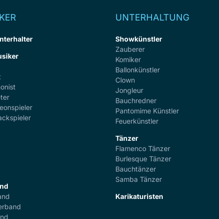
KER
UNTERHALTUNG
nterhalter
Showkünstler
Zauberer
siker
Komiker
Ballonkünstler
t
Clown
onist
Jongleur
ter
Bauchredner
eonspieler
Pantomime Künstler
ackspieler
Feuerkünstler
Tänzer
Flamenco Tänzer
r
Burlesque Tänzer
Bauchtänzer
Samba Tänzer
and
and
Karikaturisten
erband
and