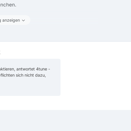
ünchen.
g anzeigen
k
ktieren, antwortet 4tune -
pflichten sich nicht dazu,